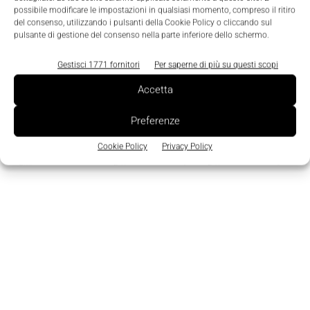
possibile modificare le impostazioni in qualsiasi momento, compreso il ritiro
Edicola
del consenso, utilizzando i pulsanti della Cookie Policy o cliccando sul
pulsante di gestione del consenso nella parte inferiore dello schermo.
Gestisci 1771 fornitori
Per saperne di più su questi scopi
Accetta
Preferenze
Cookie Policy
Privacy Policy