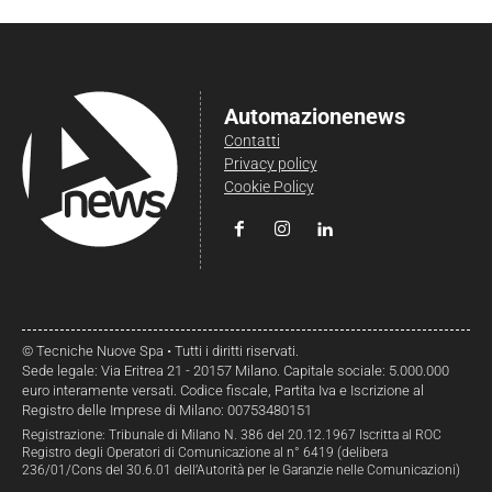
Automazionenews
Contatti
Privacy policy
Cookie Policy
© Tecniche Nuove Spa • Tutti i diritti riservati.
Sede legale: Via Eritrea 21 - 20157 Milano. Capitale sociale: 5.000.000
euro interamente versati. Codice fiscale, Partita Iva e Iscrizione al
Registro delle Imprese di Milano: 00753480151
Registrazione: Tribunale di Milano N. 386 del 20.12.1967 Iscritta al ROC
Registro degli Operatori di Comunicazione al n° 6419 (delibera
236/01/Cons del 30.6.01 dell’Autorità per le Garanzie nelle Comunicazioni)