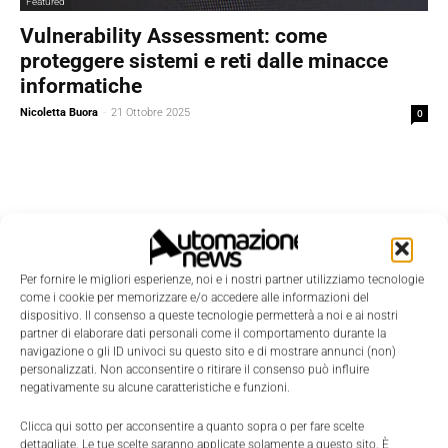
Featured
Vulnerability Assessment: come
proteggere sistemi e reti dalle minacce
informatiche
Nicoletta Buora
-
21 Ottobre 2025
0
Per fornire le migliori esperienze, noi e i nostri partner utilizziamo tecnologie
come i cookie per memorizzare e/o accedere alle informazioni del
dispositivo. Il consenso a queste tecnologie permetterà a noi e ai nostri
partner di elaborare dati personali come il comportamento durante la
navigazione o gli ID univoci su questo sito e di mostrare annunci (non)
personalizzati. Non acconsentire o ritirare il consenso può influire
negativamente su alcune caratteristiche e funzioni.
Clicca qui sotto per acconsentire a quanto sopra o per fare scelte
dettagliate. Le tue scelte saranno applicate solamente a questo sito. È