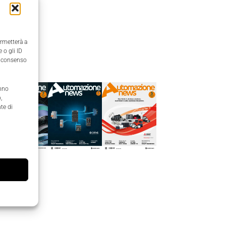
ermetterà a
 o gli ID
Edicola
il consenso
anno
,
te di