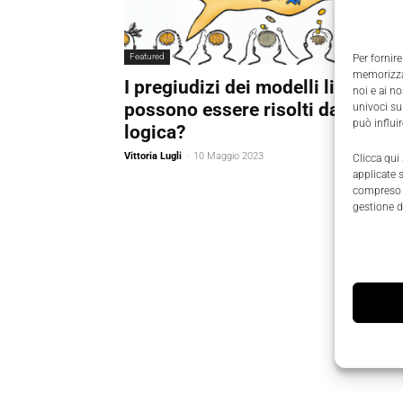
Featured
Per fornire
memorizzar
I pregiudizi dei modelli linguistic
noi e ai n
possono essere risolti dalla
univoci su
può influi
logica?
Vittoria Lugli
-
10 Maggio 2023
Clicca qui
applicate 
compreso i
gestione d