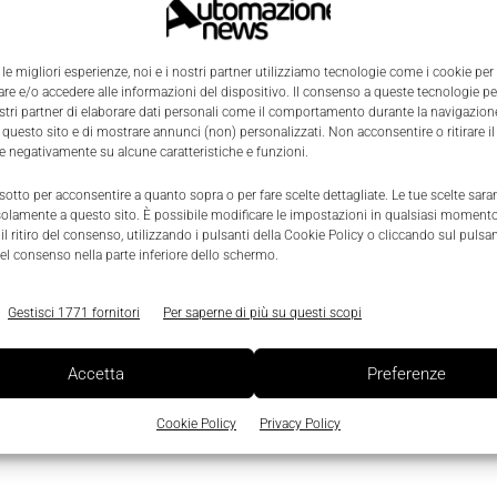
 le migliori esperienze, noi e i nostri partner utilizziamo tecnologie come i cookie per
e e/o accedere alle informazioni del dispositivo. Il consenso a queste tecnologie p
i
ostri partner di elaborare dati personali come il comportamento durante la navigazione
 questo sito e di mostrare annunci (non) personalizzati. Non acconsentire o ritirare 
re negativamente su alcune caratteristiche e funzioni.
0
 sotto per acconsentire a quanto sopra o per fare scelte dettagliate. Le tue scelte sar
solamente a questo sito. È possibile modificare le impostazioni in qualsiasi momento
l ritiro del consenso, utilizzando i pulsanti della Cookie Policy o cliccando sul pulsan
el consenso nella parte inferiore dello schermo.
Gestisci 1771 fornitori
Per saperne di più su questi scopi
Accetta
Preferenze
Cookie Policy
Privacy Policy