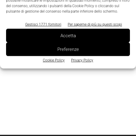
Edicola
possibile modificare le impostazioni in qualsiasi momento, compreso il ritiro
del consenso, utilizzando i pulsanti della Cookie Policy o cliccando sul
pulsante di gestione del consenso nella parte inferiore dello schermo.
Gestisci 1771 fornitori
Per saperne di più su questi scopi
Accetta
Preferenze
Cookie Policy
Privacy Policy