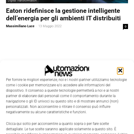
Digital Transformation
Eaton ridefinisce la gestione intelligente
dell’energia per gli ambienti IT distribuiti
Massimiliano Luce
-
13 Maggio 2022
0
Per fornire le migliori esperienze, noi e i nostri partner utilizziamo tecnologie
come i cookie per memorizzare e/o accedere alle informazioni del
dispositivo. Il consenso a queste tecnologie permetterà a noi e ai nostri
partner di elaborare dati personali come il comportamento durante la
navigazione o gli ID univoci su questo sito e di mostrare annunci (non)
personalizzati. Non acconsentire o ritirare il consenso può influire
negativamente su alcune caratteristiche e funzioni.
Clicca qui sotto per acconsentire a quanto sopra o per fare scelte
dettagliate. Le tue scelte saranno applicate solamente a questo sito. È