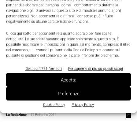
partner di elaborare dati personali come il comportamento durante la
navigazione o gli ID univoci su questo sito e di mostrare annunci (non)
personalizzati. Non acconsentire o ritirare il consenso può influire
negativamente su alcune caratteristiche e funzioni.
Clicca qui sotto per acconsentire a quanto sopra o per fare scelte
dettagliate. Le tue scelte saranno applicate solamente a questo sito. È
possibile modificare le impostazioni in qualsiasi momento, compreso il ritiro
del consenso, utilizzando i pulsanti della Cookie Policy o cliccando sul
pulsante di gestione del consenso nella parte inferiore dello schermo.
Gestisci 1771 fornitori
Per saperne di più su questi scopi
Accetta
Preferenze
Scenari
Cookie Policy
Privacy Policy
Ridurre l’inquinamento si può
La Redazione
-
12 Febbraio 2014
0