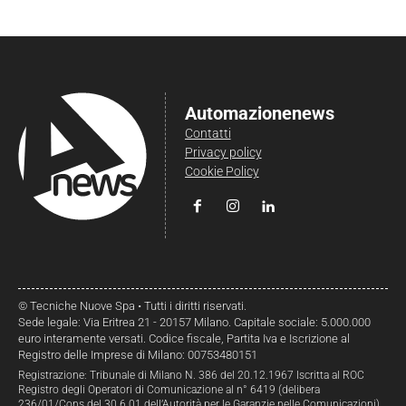
Automazionenews
Contatti
Privacy policy
Cookie Policy
© Tecniche Nuove Spa • Tutti i diritti riservati.
Sede legale: Via Eritrea 21 - 20157 Milano. Capitale sociale: 5.000.000
euro interamente versati. Codice fiscale, Partita Iva e Iscrizione al
Registro delle Imprese di Milano: 00753480151
Registrazione: Tribunale di Milano N. 386 del 20.12.1967 Iscritta al ROC
Registro degli Operatori di Comunicazione al n° 6419 (delibera
236/01/Cons del 30.6.01 dell’Autorità per le Garanzie nelle Comunicazioni)