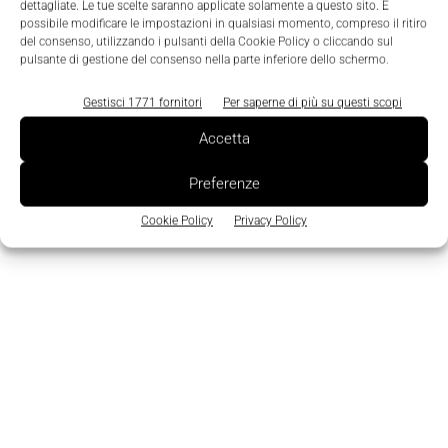
dettagliate. Le tue scelte saranno applicate solamente a questo sito. È
possibile modificare le impostazioni in qualsiasi momento, compreso il ritiro
del consenso, utilizzando i pulsanti della Cookie Policy o cliccando sul
Iniziative ed eventi
pulsante di gestione del consenso nella parte inferiore dello schermo.
Profibus & Profinet Day, prima tappa 2016
il 13 aprile ad Alba
Gestisci 1771 fornitori
Per saperne di più su questi scopi
La Redazione
-
24 Marzo 2016
0
Accetta
Preferenze
Cookie Policy
Privacy Policy