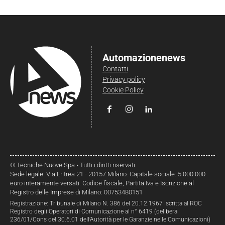
Automazionenews
Contatti
Privacy policy
Cookie Policy
© Tecniche Nuove Spa • Tutti i diritti riservati.
Sede legale: Via Eritrea 21 - 20157 Milano. Capitale sociale: 5.000.000
euro interamente versati. Codice fiscale, Partita Iva e Iscrizione al
Registro delle Imprese di Milano: 00753480151
Registrazione: Tribunale di Milano N. 386 del 20.12.1967 Iscritta al ROC
Registro degli Operatori di Comunicazione al n° 6419 (delibera
236/01/Cons del 30.6.01 dell’Autorità per le Garanzie nelle Comunicazioni)