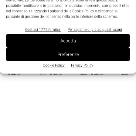
dettagliate. Le tue scelte saranno applicate solamente a questo sito. È
possibile modificare le impostazioni in qualsiasi momento, compreso il ritiro
Edicola
del consenso, utilizzando i pulsanti della Cookie Policy o cliccando sul
pulsante di gestione del consenso nella parte inferiore dello schermo.
Gestisci 1771 fornitori
Per saperne di più su questi scopi
Accetta
Preferenze
Cookie Policy
Privacy Policy