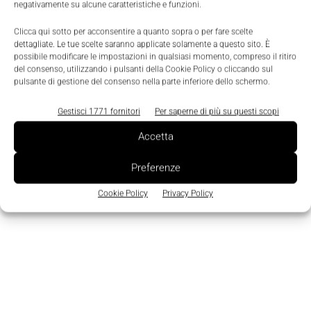
negativamente su alcune caratteristiche e funzioni.
Clicca qui sotto per acconsentire a quanto sopra o per fare scelte
dettagliate. Le tue scelte saranno applicate solamente a questo sito. È
possibile modificare le impostazioni in qualsiasi momento, compreso il ritiro
del consenso, utilizzando i pulsanti della Cookie Policy o cliccando sul
pulsante di gestione del consenso nella parte inferiore dello schermo.
Gestisci 1771 fornitori
Per saperne di più su questi scopi
Scenari
Innovazione ed export trainano la ripresa
Accetta
dell’industria illuminotecnica nel 2011
Preferenze
La Redazione
-
22 Febbraio 2012
0
Cookie Policy
Privacy Policy