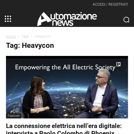
ACCEDI / REGISTRATI
Home
Tags
Heavycon
Tag: Heavycon
Featured
La connessione elettrica nell’era digitale:
intervista a Paolo Colombo di Phoenix