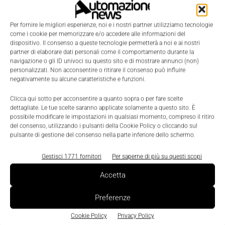
La Redazione
-
7 Novembre 2019
0
Per fornire le migliori esperienze, noi e i nostri partner utilizziamo tecnologie
come i cookie per memorizzare e/o accedere alle informazioni del
dispositivo. Il consenso a queste tecnologie permetterà a noi e ai nostri
1
2
partner di elaborare dati personali come il comportamento durante la
navigazione o gli ID univoci su questo sito e di mostrare annunci (non)
personalizzati. Non acconsentire o ritirare il consenso può influire
negativamente su alcune caratteristiche e funzioni.
Clicca qui sotto per acconsentire a quanto sopra o per fare scelte
dettagliate. Le tue scelte saranno applicate solamente a questo sito. È
possibile modificare le impostazioni in qualsiasi momento, compreso il ritiro
del consenso, utilizzando i pulsanti della Cookie Policy o cliccando sul
pulsante di gestione del consenso nella parte inferiore dello schermo.
Gestisci 1771 fornitori
Per saperne di più su questi scopi
Accetta
Preferenze
Cookie Policy
Privacy Policy