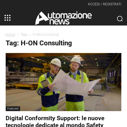
ACCEDI / REGISTRATI
Home
Tags
H-ON Consulting
Tag: H-ON Consulting
Featured
Digital Conformity Support: le nuove
tecnologie dedicate al mondo Safety