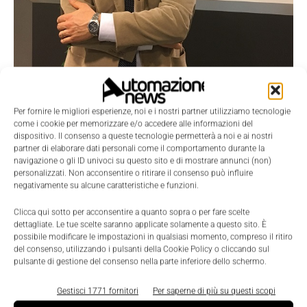
Per fornire le migliori esperienze, noi e i nostri partner utilizziamo tecnologie
come i cookie per memorizzare e/o accedere alle informazioni del
dispositivo. Il consenso a queste tecnologie permetterà a noi e ai nostri
partner di elaborare dati personali come il comportamento durante la
navigazione o gli ID univoci su questo sito e di mostrare annunci (non)
Scenari
personalizzati. Non acconsentire o ritirare il consenso può influire
negativamente su alcune caratteristiche e funzioni.
Da Eaton un tool per ottimizzare la
gestione dell’alimentazione elettrica
Clicca qui sotto per acconsentire a quanto sopra o per fare scelte
dettagliate. Le tue scelte saranno applicate solamente a questo sito. È
Nicoletta Buora
-
13 Marzo 2018
0
possibile modificare le impostazioni in qualsiasi momento, compreso il ritiro
del consenso, utilizzando i pulsanti della Cookie Policy o cliccando sul
pulsante di gestione del consenso nella parte inferiore dello schermo.
Gestisci 1771 fornitori
Per saperne di più su questi scopi