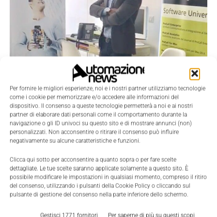
Per fornire le migliori esperienze, noi e i nostri partner utilizziamo tecnologie
come i cookie per memorizzare e/o accedere alle informazioni del
dispositivo. Il consenso a queste tecnologie permetterà a noi e ai nostri
Scenari
partner di elaborare dati personali come il comportamento durante la
Fiore apre nuova filiale a Catania
navigazione o gli ID univoci su questo sito e di mostrare annunci (non)
personalizzati. Non acconsentire o ritirare il consenso può influire
Nicoletta Buora
-
4 Settembre 2017
0
negativamente su alcune caratteristiche e funzioni.
Clicca qui sotto per acconsentire a quanto sopra o per fare scelte
dettagliate. Le tue scelte saranno applicate solamente a questo sito. È
possibile modificare le impostazioni in qualsiasi momento, compreso il ritiro
del consenso, utilizzando i pulsanti della Cookie Policy o cliccando sul
pulsante di gestione del consenso nella parte inferiore dello schermo.
Gestisci 1771 fornitori
Per saperne di più su questi scopi