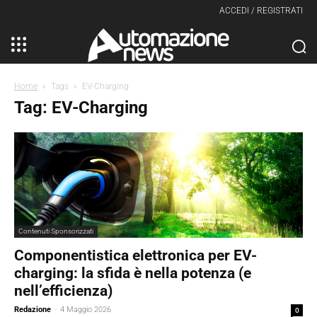
ACCEDI / REGISTRATI
Home
Tags
EV-Charging
Tag: EV-Charging
Contenuti Sponsorizzati
Componentistica elettronica per EV-
charging: la sfida è nella potenza (e
nell’efficienza)
Redazione
-
4 Maggio 2026
0