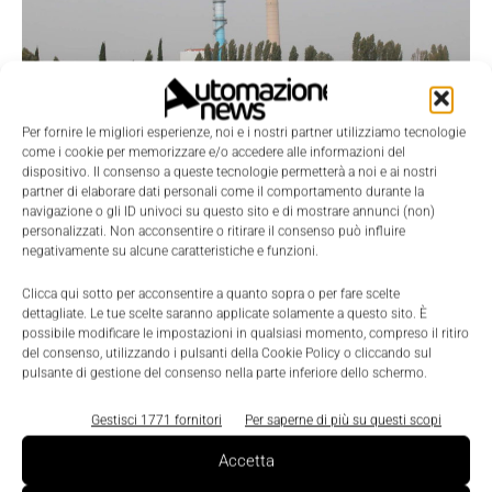
Per fornire le migliori esperienze, noi e i nostri partner utilizziamo tecnologie
come i cookie per memorizzare e/o accedere alle informazioni del
dispositivo. Il consenso a queste tecnologie permetterà a noi e ai nostri
Efficienza energetica e Sostenibilità
partner di elaborare dati personali come il comportamento durante la
navigazione o gli ID univoci su questo sito e di mostrare annunci (non)
Come gestire meglio gli asset di fabbrica
personalizzati. Non acconsentire o ritirare il consenso può influire
per contenere i consumi?
negativamente su alcune caratteristiche e funzioni.
Laura Rubini
-
20 Aprile 2022
0
Clicca qui sotto per acconsentire a quanto sopra o per fare scelte
dettagliate. Le tue scelte saranno applicate solamente a questo sito. È
possibile modificare le impostazioni in qualsiasi momento, compreso il ritiro
del consenso, utilizzando i pulsanti della Cookie Policy o cliccando sul
pulsante di gestione del consenso nella parte inferiore dello schermo.
Gestisci 1771 fornitori
Per saperne di più su questi scopi
Accetta