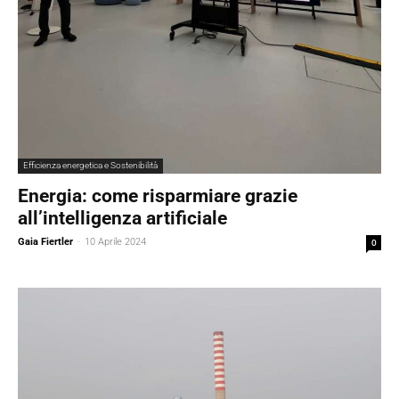
Efficienza energetica e Sostenibilità
Energia: come risparmiare grazie
all’intelligenza artificiale
Gaia Fiertler
-
10 Aprile 2024
0