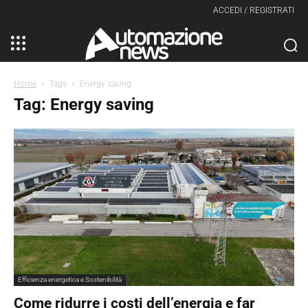
ACCEDI / REGISTRATI
Home
Tags
Energy saving
Tag: Energy saving
Efficienza energetica e Sostenibilità
Come ridurre i costi dell’energia e far