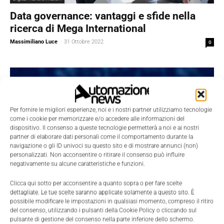
Data governance: vantaggi e sfide nella
ricerca di Mega International
Massimiliano Luce
-
31 Ottobre 2022
0
Per fornire le migliori esperienze, noi e i nostri partner utilizziamo tecnologie
come i cookie per memorizzare e/o accedere alle informazioni del
dispositivo. Il consenso a queste tecnologie permetterà a noi e ai nostri
partner di elaborare dati personali come il comportamento durante la
navigazione o gli ID univoci su questo sito e di mostrare annunci (non)
personalizzati. Non acconsentire o ritirare il consenso può influire
negativamente su alcune caratteristiche e funzioni.
Industria 4.0
Clicca qui sotto per acconsentire a quanto sopra o per fare scelte
Big Data: modelli, architetture e tipologie
dettagliate. Le tue scelte saranno applicate solamente a questo sito. È
possibile modificare le impostazioni in qualsiasi momento, compreso il ritiro
di dati
del consenso, utilizzando i pulsanti della Cookie Policy o cliccando sul
pulsante di gestione del consenso nella parte inferiore dello schermo.
La Redazione
-
21 Settembre 2022
0