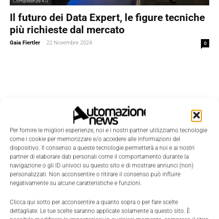
Competenze 4.0
Il futuro dei Data Expert, le figure tecniche
più richieste dal mercato
Gaia Fiertler
-
22 Novembre 2024
0
Per fornire le migliori esperienze, noi e i nostri partner utilizziamo tecnologie
come i cookie per memorizzare e/o accedere alle informazioni del
dispositivo. Il consenso a queste tecnologie permetterà a noi e ai nostri
partner di elaborare dati personali come il comportamento durante la
navigazione o gli ID univoci su questo sito e di mostrare annunci (non)
personalizzati. Non acconsentire o ritirare il consenso può influire
negativamente su alcune caratteristiche e funzioni.
Clicca qui sotto per acconsentire a quanto sopra o per fare scelte
dettagliate. Le tue scelte saranno applicate solamente a questo sito. È