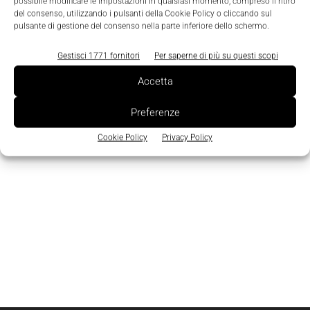
Edicola
possibile modificare le impostazioni in qualsiasi momento, compreso il ritiro
del consenso, utilizzando i pulsanti della Cookie Policy o cliccando sul
pulsante di gestione del consenso nella parte inferiore dello schermo.
Gestisci 1771 fornitori
Per saperne di più su questi scopi
Accetta
Preferenze
Cookie Policy
Privacy Policy