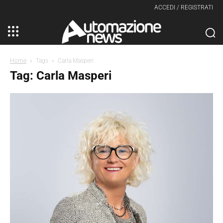
ACCEDI / REGISTRATI
Home
Tags
Carla Masperi
Tag: Carla Masperi