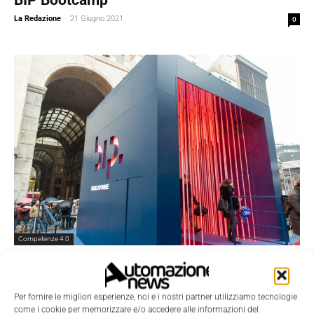
La Redazione
-
21 Giugno 2021
0
Competenze 4.0
Consulenza: è tempo di rinnovarsi
Gaia Fiertler
-
20 Dicembre 2019
0
Per fornire le migliori esperienze, noi e i nostri partner utilizziamo tecnologie
come i cookie per memorizzare e/o accedere alle informazioni del