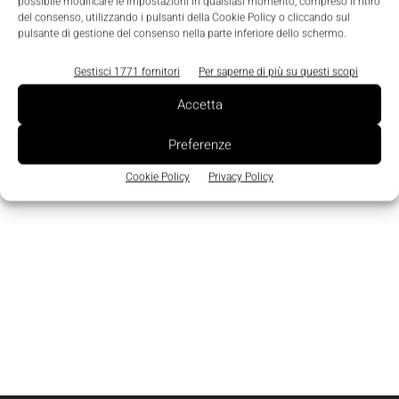
Edicola
possibile modificare le impostazioni in qualsiasi momento, compreso il ritiro
del consenso, utilizzando i pulsanti della Cookie Policy o cliccando sul
pulsante di gestione del consenso nella parte inferiore dello schermo.
Gestisci 1771 fornitori
Per saperne di più su questi scopi
Accetta
Preferenze
Cookie Policy
Privacy Policy