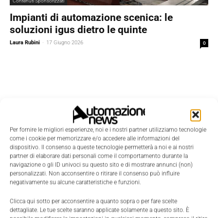
Contenuti Sponsorizzati
Impianti di automazione scenica: le
soluzioni igus dietro le quinte
Laura Rubini
-
17 Giugno 2026
0
Per fornire le migliori esperienze, noi e i nostri partner utilizziamo tecnologie
come i cookie per memorizzare e/o accedere alle informazioni del
dispositivo. Il consenso a queste tecnologie permetterà a noi e ai nostri
partner di elaborare dati personali come il comportamento durante la
navigazione o gli ID univoci su questo sito e di mostrare annunci (non)
personalizzati. Non acconsentire o ritirare il consenso può influire
negativamente su alcune caratteristiche e funzioni.
Clicca qui sotto per acconsentire a quanto sopra o per fare scelte
dettagliate. Le tue scelte saranno applicate solamente a questo sito. È