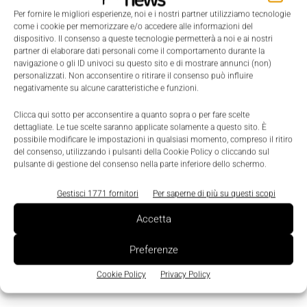
nel mondo della pallettizzazione
Per fornire le migliori esperienze, noi e i nostri partner utilizziamo tecnologie
come i cookie per memorizzare e/o accedere alle informazioni del
La Redazione
-
26 Luglio 2022
0
dispositivo. Il consenso a queste tecnologie permetterà a noi e ai nostri
partner di elaborare dati personali come il comportamento durante la
navigazione o gli ID univoci su questo sito e di mostrare annunci (non)
personalizzati. Non acconsentire o ritirare il consenso può influire
negativamente su alcune caratteristiche e funzioni.
Clicca qui sotto per acconsentire a quanto sopra o per fare scelte
dettagliate. Le tue scelte saranno applicate solamente a questo sito. È
possibile modificare le impostazioni in qualsiasi momento, compreso il ritiro
del consenso, utilizzando i pulsanti della Cookie Policy o cliccando sul
pulsante di gestione del consenso nella parte inferiore dello schermo.
Gestisci 1771 fornitori
Per saperne di più su questi scopi
Accetta
Preferenze
Cookie Policy
Privacy Policy
Edicola