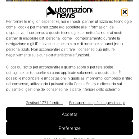
Ricerca e Sviluppo
Per fornire le migliori esperienze, noi e i nostri partner utilizziamo tecnologie
Immagini di anidride carbonica da un
come i cookie per memorizzare e/o accedere alle informazioni del
dispositivo. Il consenso a queste tecnologie permetterà a noi e ai nostri
aereo di linea
partner di elaborare dati personali come il comportamento durante la
La Redazione
-
13 Ottobre 2022
0
navigazione o gli ID univoci su questo sito e di mostrare annunci (non)
personalizzati. Non acconsentire o ritirare il consenso può influire
negativamente su alcune caratteristiche e funzioni.
Clicca qui sotto per acconsentire a quanto sopra o per fare scelte
dettagliate. Le tue scelte saranno applicate solamente a questo sito. È
possibile modificare le impostazioni in qualsiasi momento, compreso il ritiro
del consenso, utilizzando i pulsanti della Cookie Policy o cliccando sul
pulsante di gestione del consenso nella parte inferiore dello schermo.
Gestisci 1771 fornitori
Per saperne di più su questi scopi
Accetta
Preferenze