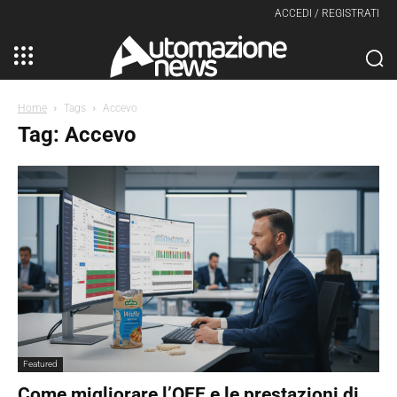
ACCEDI / REGISTRATI
Home
Tags
Accevo
Tag: Accevo
Featured
Come migliorare l’OEE e le prestazioni di