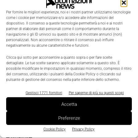
Il software MES per la produzione del
Per fornire le migliori esperienze, noi e i nostri partner utilizziamo tecnologie
futuro nel settore healthcare
come i cookie per memorizzare e/o accedere alle informazioni del
dispositivo. Il consenso a queste tecnologie permetterà a noi e ai nostri
Alice Alinari
-
2 Marzo 2026
0
partner di elaborare dati personali come il comportamento durante la
navigazione o gli ID univoci su questo sito e di mostrare annunci (non)
personalizzati. Non acconsentire o ritirare il consenso può influire
negativamente su alcune caratteristiche e funzioni.
Clicca qui sotto per acconsentire a quanto sopra o per fare scelte
dettagliate. Le tue scelte saranno applicate solamente a questo sito. È
possibile modificare le impostazioni in qualsiasi momento, compreso il ritiro
del consenso, utilizzando i pulsanti della Cookie Policy o cliccando sul
pulsante di gestione del consenso nella parte inferiore dello schermo.
Gestisci 1771 fornitori
Per saperne di più su questi scopi
Accetta
Preferenze
Cookie Policy
Privacy Policy
Edicola