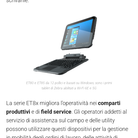
scrivanie.
ET80 e ET85 da 12 pollici e basati su Windows, sono i primi
tablet di Zebra abilitati a Wi-Fi 6E e 5G
La serie ET8x migliora l’operatività nei
comparti
produttivi
e di
field service
. Gli operatori addetti al
servizio di assistenza sul campo e delle utility
possono utilizzare questi dispositivi per la gestione
in mobilità degli ordini di lavoro, delle attività di