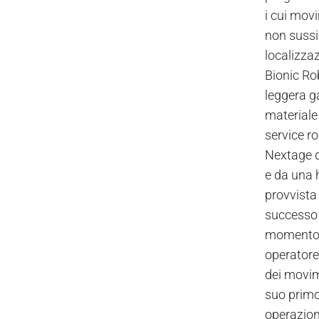
i cui mov
non sussis
localizza
Bionic Ro
leggera ga
materiale
service r
Nextage d
e da una 
provvista 
successo s
momento t
operatore
dei movim
suo primo 
operazioni