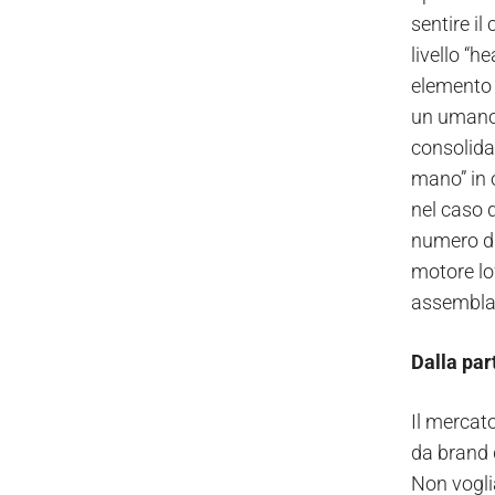
sentire il
livello “
elemento 
un umano 
consolidat
mano” in 
nel caso 
numero di
motore lo
assemblag
Dalla par
Il mercato
da brand d
Non vogli