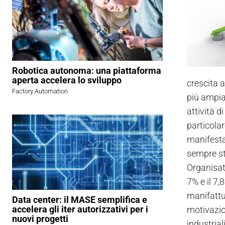
Robotica autonoma: una piattaforma
aperta accelera lo sviluppo
crescita a
Factory Automation
più ampia 
attività 
particola
manifestar
sempre st
Organisati
7% e il 7,
manifattur
Data center: il MASE semplifica e
accelera gli iter autorizzativi per i
motivazio
nuovi progetti
industria