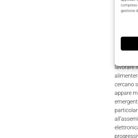
compreso i
automatic
gestione d
applicazio
circoscriv
persone o
situazione
Cobot, con
oramai di 
lavorare i
alimentera
cercano s
appare mo
emergenti
particolar
all’assemb
elettroni
progressi