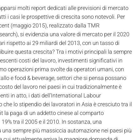
pparsi molti report dedicati alle previsioni di mercato
tutti i casi le prospettive di crescita sono notevoli. Per
ecent (maggio 2015), realizzato dalla TMR
arch), si evidenzia una valore di mercato per il 2020
lari rispetto ai 29 miliardi del 2013, con un tasso di
ibuire questa crescita? Tra i motivi principali la sempre
scenti costi del lavoro, investimenti significativi in
imo operazioni prima svolte da operatori umani, con
etallo e food & beverage, settori che si pensa possano
costo del lavoro nei paesi in cui tradizionalmente è
i in atto, i dati dell’International Labour
he lo stipendio dei lavoratori in Asia è cresciuto tra il
fit la paga di un addetto cinese al comparto
l 19% tra il 2005 e il 2010. In sostanza, una
 su una sempre più massiccia automazione nei paesi più
 da cui attualmente arriva la maggiore domanda di