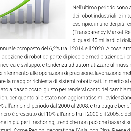
Nell’ultimo periodo sono a
dei robot industriali, e in 
esempio, in uno dei più r
(Transparency Market Rese
di quasi 45 miliardi di dol
nnuale composto del 6,2% tra il 2014 e il 2020. A cosa attr
adozione di robot da parte di piccole e medie aziende, i cre
di ricerca e sviluppo, e tendenza ad automatizzare al mass
re riferimento alle operazioni di precisione, lavorazione m
e la maggior richiesta di sistemi robotizzati. In merito al 
ato a basso costo, giusto per rendersi conto dei cambiament
on, per quanto allo stato non aggiornatissimi, evidenziano c
8% all’anno nel periodo dal 2000 al 2008, e tra paga e bene
iero è cresciuto del 10% all’anno tra il 2000 e il 2005, e de
ne in più per il reshoring, trend che non può che basarsi
lizzati. Come Regioni geografiche, l’Asia, con Cina, Paese