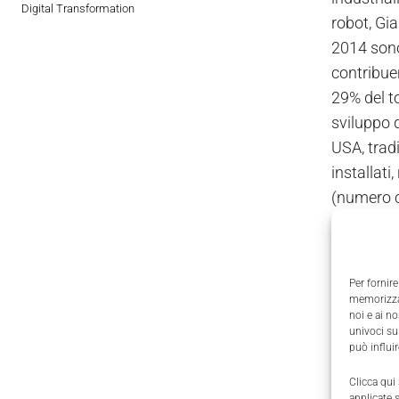
Digital Transformation
robot, Gi
2014 sono 
contribuen
29% del to
sviluppo d
USA, trad
installati
(numero ch
con una cr
principale
società AB
Per fornire
il 2015.
memorizzar
noi e ai n
univoci su
Il trend v
può influi
Clicca qui
Per un ro
applicate 