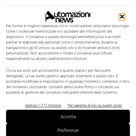
Per fornire le migliori esperienze, noi e i nostri partner utilizziamo tecnologie
come i cookie per memorizzare e/o accedere alle informazioni del
dispositivo. Il consenso a queste tecnologie permetterà a noi e ai nostri
partner di elaborare dati personali come il comportamento durante la
navigazione o gli ID univoci su questo sito e di mostrare annunci (non)
personalizzati. Non acconsentire o ritirare il consenso può influire
negativamente su alcune caratteristiche e funzioni.
Clicca qui sotto per acconsentire a quanto sopra o per fare scelte
dettagliate. Le tue scelte saranno applicate solamente a questo sito. È
LEGGI LA RIVISTA ⇢
possibile modificare le impostazioni in qualsiasi momento, compreso il ritiro
del consenso, utilizzando i pulsanti della Cookie Policy o cliccando sul
pulsante di gestione del consenso nella parte inferiore dello schermo.
Gestisci 1771 fornitori
Per saperne di più su questi scopi
Accetta
Preferenze