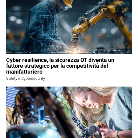
Cyber resilience, la sicurezza OT diventa un
fattore strategico per la competitività del
manifatturiero
Safety e Cybersecurity