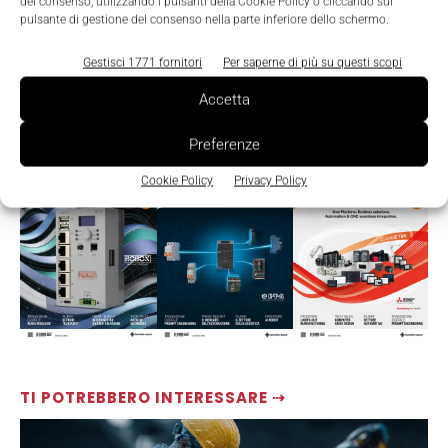
del consenso, utilizzando i pulsanti della Cookie Policy o cliccando sul
pulsante di gestione del consenso nella parte inferiore dello schermo.
Gestisci 1771 fornitori
Per saperne di più su questi scopi
Accetta
Preferenze
LEGGI LA RIVISTA ⇢
Cookie Policy
Privacy Policy
TI POTREBBERO INTERESSARE ⇢