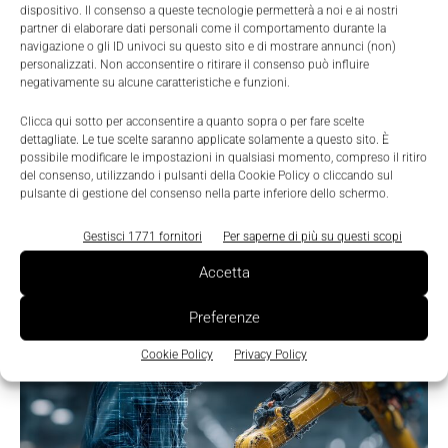
dispositivo. Il consenso a queste tecnologie permetterà a noi e ai nostri
partner di elaborare dati personali come il comportamento durante la
LEGGI LA RIVISTA ⇢
navigazione o gli ID univoci su questo sito e di mostrare annunci (non)
personalizzati. Non acconsentire o ritirare il consenso può influire
negativamente su alcune caratteristiche e funzioni.
Clicca qui sotto per acconsentire a quanto sopra o per fare scelte
dettagliate. Le tue scelte saranno applicate solamente a questo sito. È
possibile modificare le impostazioni in qualsiasi momento, compreso il ritiro
del consenso, utilizzando i pulsanti della Cookie Policy o cliccando sul
pulsante di gestione del consenso nella parte inferiore dello schermo.
Gestisci 1771 fornitori
Per saperne di più su questi scopi
Accetta
TI POTREBBERO INTERESSARE ⇢
Preferenze
Cookie Policy
Privacy Policy