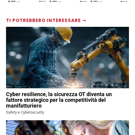
TI POTREBBERO INTERESSARE ⇢
Cyber resilience, la sicurezza OT diventa un
fattore strategico per la competitività del
manifatturiero
Safety e Cybersecurity