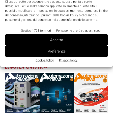
Clicca qui sotto per acconsentire a quanto sopra o per fare scelte
dettagliate. Le tue scelte saranno applicate solamente a questo sito. È
possibile modificare le impostazioni in qualsiasi momento, compreso il ritiro
del consenso, utilizzando i pulsanti della Cookie Policy o cliccando sul
pulsante di gestione del consenso nella parte inferiore dello schermo.
Gestisci 1771 fornitori
Per saperne di più su questi scopi
Accetta
Preferenze
Cookie Policy
Privacy Policy
LEGGI LA RIVISTA ⇢