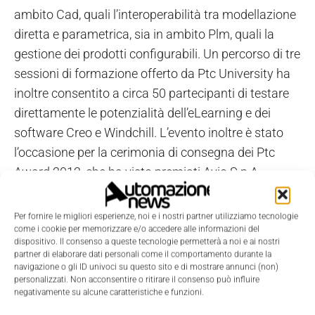
ambito Cad, quali l’interoperabilità tra modellazione
diretta e parametrica, sia in ambito Plm, quali la
gestione dei prodotti configurabili. Un percorso di tre
sessioni di formazione offerto da Ptc University ha
inoltre consentito a circa 50 partecipanti di testare
direttamente le potenzialità dell’eLearning e dei
software Creo e Windchill. L’evento inoltre è stato
l’occasione per la cerimonia di consegna dei Ptc
Award 2012, che ha visto premiati Avio S.p.A.,
Cavagna Group S.p.A. e Pfm Packaging Machinery
S.p.A.
Per fornire le migliori esperienze, noi e i nostri partner utilizziamo tecnologie
come i cookie per memorizzare e/o accedere alle informazioni del
dispositivo. Il consenso a queste tecnologie permetterà a noi e ai nostri
partner di elaborare dati personali come il comportamento durante la
navigazione o gli ID univoci su questo sito e di mostrare annunci (non)
personalizzati. Non acconsentire o ritirare il consenso può influire
negativamente su alcune caratteristiche e funzioni.