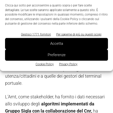
Clicca qui sotto per acconsentire a quanto sopra o per fare scelte
dettagliate. Le tue scelte saranno applicate solamente a questo sito. È
Inoltre, il Gruppo Sigla ha posto l’attenzione sulla
possibile modificare le impostazioni in qualsiasi momento, compreso il ritiro
progettazione, lo sviluppo e il
fine tuning
della
del consenso, utilizzando i pulsanti della Cookie Policy o cliccando sul
pulsante di gestione del consenso nella parte inferiore dello schermo.
Dashboard “Information Hub Unificato”
che,
tramite strumenti e tecniche di Intelligenza artificiale
Gestisci 1771 fornitori
Per saperne di più su questi scopi
e data analysis, supporta gli utenti gestori dei
Accetta
provider del trasporto pubblico a ottimizzare la
gestione dei flussi passeggeri tra porto e città, in
Preferenze
termini di operatività e sicurezza. La soluzione tiene
Cookie Policy
Privacy Policy
anche conto di necessità e aspetti legati a
utenza/cittadini e a quelle dei gestori del terminal
portuale.
L’Amt, come stakeholder, ha fornito i dati necessari
allo sviluppo degli
algoritmi implementati da
Gruppo Sigla con la collaborazione del Cnr,
ha