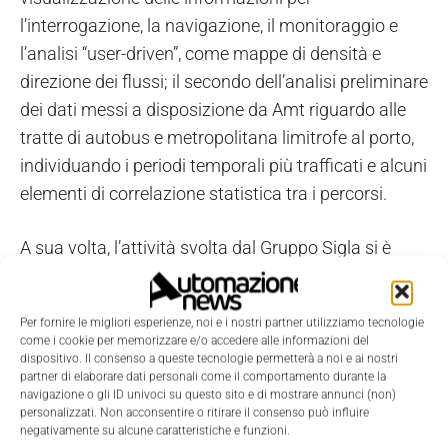
l’interrogazione, la navigazione, il monitoraggio e
l’analisi “user-driven”, come mappe di densità e
direzione dei flussi; il secondo dell’analisi preliminare
dei dati messi a disposizione da Amt riguardo alle
tratte di autobus e metropolitana limitrofe al porto,
individuando i periodi temporali più trafficati e alcuni
elementi di correlazione statistica tra i percorsi.
A sua volta, l’attività svolta dal Gruppo Sigla si è
concentrata sulle
prove riguardanti vari scenari
legati alla predizione di grandezze legate ai dati
Per fornire le migliori esperienze, noi e i nostri partner utilizziamo tecnologie
disponibili
, oltre alla realizzazione di uno scenario
come i cookie per memorizzare e/o accedere alle informazioni del
core
per la parte simulativa. In particolare, durante
dispositivo. Il consenso a queste tecnologie permetterà a noi e ai nostri
partner di elaborare dati personali come il comportamento durante la
la prima parte dell’analisi dei dati disponibili sono
navigazione o gli ID univoci su questo sito e di mostrare annunci (non)
state affrontate alcune problematiche
personalizzati. Non acconsentire o ritirare il consenso può influire
negativamente su alcune caratteristiche e funzioni.
sull’utilizzabilità e affidabilità dei dati stessi.