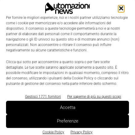
"rappresenta la seconda manifattura del Paese
(dopo quella metalmeccanica)
il cui fatturato
Per fornire le migliori esperienze, noi e i nostri partner utilizziamo tecnologie
deriva per il 30% dall’export
. Per questo il Governo
come i cookie per memorizzare e/o accedere alle informazioni del
ha stanziato una somma mai investita prima, 50
dispositivo. Il consenso a queste tecnologie permetterà a noi e ai nostri
partner di elaborare dati personali come il comportamento durante la
milioni di euro, per adottare una strategia integrata
navigazione o gli ID univoci su questo sito e di mostrare annunci (non)
d’attacco e sfruttare al massimo tutte le opportunità
personalizzati. Non acconsentire o ritirare il consenso può influire
negativamente su alcune caratteristiche e funzioni.
che derivano da un mercato, come quello
americano, che ha ancora molti margini di crescita".
Clicca qui sotto per acconsentire a quanto sopra o per fare scelte
dettagliate. Le tue scelte saranno applicate solamente a questo sito. È
possibile modificare le impostazioni in qualsiasi momento, compreso il ritiro
del consenso, utilizzando i pulsanti della Cookie Policy o cliccando sul
TAGS
Agroalimentare
export
Hot Topic
Made in Italy
Muccino
Usa
pulsante di gestione del consenso nella parte inferiore dello schermo.
Gestisci 1771 fornitori
Per saperne di più su questi scopi
Accetta
Preferenze
Cookie Policy
Privacy Policy