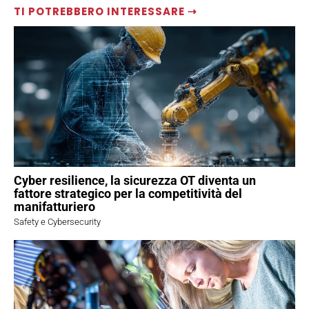
TI POTREBBERO INTERESSARE ⇢
Cyber resilience, la sicurezza OT diventa un
fattore strategico per la competitività del
manifatturiero
Safety e Cybersecurity