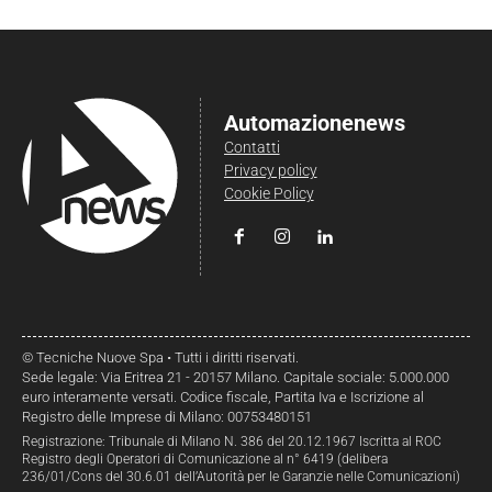
Automazionenews
Contatti
Privacy policy
Cookie Policy
© Tecniche Nuove Spa • Tutti i diritti riservati.
Sede legale: Via Eritrea 21 - 20157 Milano. Capitale sociale: 5.000.000
euro interamente versati. Codice fiscale, Partita Iva e Iscrizione al
Registro delle Imprese di Milano: 00753480151
Registrazione: Tribunale di Milano N. 386 del 20.12.1967 Iscritta al ROC
Registro degli Operatori di Comunicazione al n° 6419 (delibera
236/01/Cons del 30.6.01 dell’Autorità per le Garanzie nelle Comunicazioni)