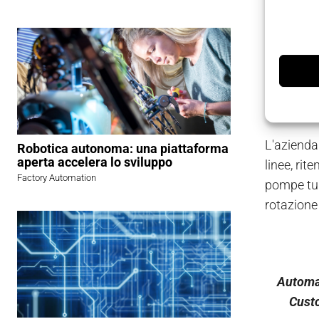
stampa dig
Le
linee 
e possono
chiuse e 
necessari
L'azienda 
Robotica autonoma: una piattaforma
aperta accelera lo sviluppo
linee, rit
Factory Automation
pompe tur
rotazione 
Automaz
Custo