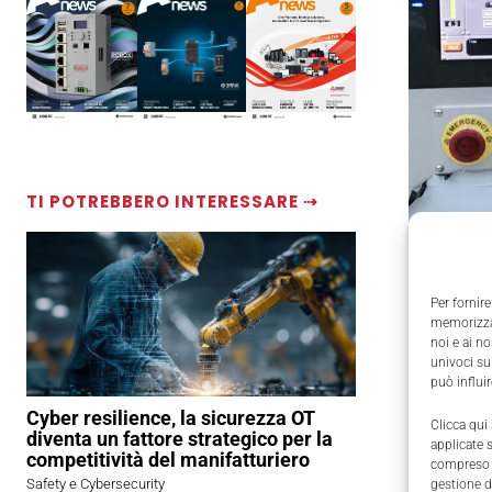
TI POTREBBERO INTERESSARE ⇢
Per fornire
memorizzar
noi e ai n
univoci su
può influi
Cyber resilience, la sicurezza OT
Clicca qui
diventa un fattore strategico per la
applicate 
competitività del manifatturiero
compreso i
Tapematic
Safety e Cybersecurity
gestione d