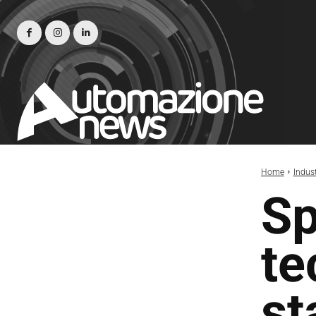
Home
Indust
Sp
te
st