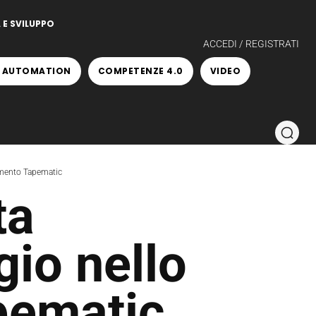
 E SVILUPPO
ACCEDI / REGISTRATI
 AUTOMATION
COMPETENZE 4.0
VIDEO
limento Tapematic
ta
gio nello
pematic