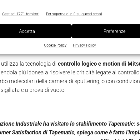
itale, con alle spalle oltre 40 anni di storia e di innovazio
Gestisci 1771 fornitori
Per saperne di più su questi scopi
di metallizzazione Tapematic, con sistema di sputtering
 essere gestite interamente da un solo operatore, senza al
Accetta
Preferenze
separate dall'operatore, al quale resta il compito di memor
Cookie Policy
Privacy Policy
o, monitorando dai pannelli Hmi che la produzione sia cost
utilizza la tecnologia di
controllo logico e motion di Mits
enendola più idonea a risolvere le criticità legate al control
bo molecolari della camera di sputtering, o con condizioni
sigillata e a prova di vuoto.
ione Industriale ha visitato lo stabilimento Tapematic: 
mer Satisfaction di Tapematic, spiega come è fatto l'impi