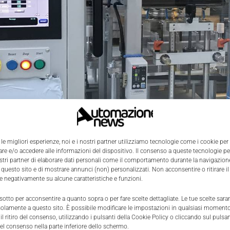
 le migliori esperienze, noi e i nostri partner utilizziamo tecnologie come i cookie per
e e/o accedere alle informazioni del dispositivo. Il consenso a queste tecnologie p
ostri partner di elaborare dati personali come il comportamento durante la navigazione
 questo sito e di mostrare annunci (non) personalizzati. Non acconsentire o ritirare 
re negativamente su alcune caratteristiche e funzioni.
 sotto per acconsentire a quanto sopra o per fare scelte dettagliate. Le tue scelte sar
solamente a questo sito. È possibile modificare le impostazioni in qualsiasi momento
l ritiro del consenso, utilizzando i pulsanti della Cookie Policy o cliccando sul pulsan
 è un'azienda di Oggiono, in provincia di Monza-Brianza, c
el consenso nella parte inferiore dello schermo.