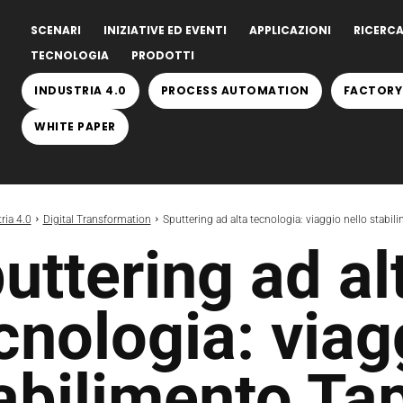
SCENARI
INIZIATIVE ED EVENTI
APPLICAZIONI
RICERCA
TECNOLOGIA
PRODOTTI
INDUSTRIA 4.0
PROCESS AUTOMATION
FACTORY
WHITE PAPER
ria 4.0
Digital Transformation
Sputtering ad alta tecnologia: viaggio nello stabi
uttering ad al
cnologia: viag
abilimento Ta