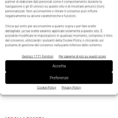
partner di elaborare dati personali come il comportamento durante la
navigazione o gli ID univoci su questo sito e di mostrare annunci (non)
personalizzati. Non acconsentire o ritirare il consenso può influire
negativamente su alcune caratteristiche e funzioni.
TAGS
Comparato Nello
Servocomandi Pro
Clicca qui sotto per acconsentire a quanto sopra o per fare scelte
dettagliate. Le tue scelte saranno applicate solamente a questo sito. È
possibile modificare le impostazioni in qualsiasi momento, compreso il ritiro
del consenso, utilizzando i pulsanti della Cookie Policy o cliccando sul
pulsante di gestione del consenso nella parte inferiore dello schermo.
Gestisci 1771 fornitori
Per saperne di più su questi scopi
Accetta
Preferenze
Cookie Policy
Privacy Policy