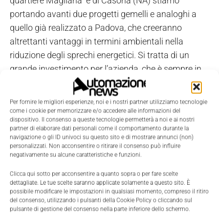
quartiere Magliana e di Casoria (NA) stiamo
portando avanti due progetti gemelli e analoghi a
quello già realizzato a Padova, che creeranno
altrettanti vantaggi in termini ambientali nella
riduzione degli sprechi energetici. Si tratta di un
grande investimento per l’azienda, che è sempre in
movimento e in evoluzione, con l’obiettivo di
migliorare il servizio al cliente”.
Per fornire le migliori esperienze, noi e i nostri partner utilizziamo tecnologie
come i cookie per memorizzare e/o accedere alle informazioni del
dispositivo. Il consenso a queste tecnologie permetterà a noi e ai nostri
Sempre in ottica di risparmio energetico, Sonepar
partner di elaborare dati personali come il comportamento durante la
Italia ha effettuato un
relamping
nei propri centri di
navigazione o gli ID univoci su questo sito e di mostrare annunci (non)
personalizzati. Non acconsentire o ritirare il consenso può influire
distribuzione di Padova e Pomezia (Roma),
negativamente su alcune caratteristiche e funzioni.
sostituendo le vecchie apparecchiature,
con nuove
Clicca qui sotto per acconsentire a quanto sopra o per fare scelte
lampade a tecnologia Led
e sta progressivamente
dettagliate. Le tue scelte saranno applicate solamente a questo sito. È
incrementando la quota di auto elettriche e ibride
possibile modificare le impostazioni in qualsiasi momento, compreso il ritiro
del consenso, utilizzando i pulsanti della Cookie Policy o cliccando sul
nella propria flotta aziendale, oggi già oltre le 50
pulsante di gestione del consenso nella parte inferiore dello schermo.
unità. Prosegue, inoltre, il piano di rinnovamento dei