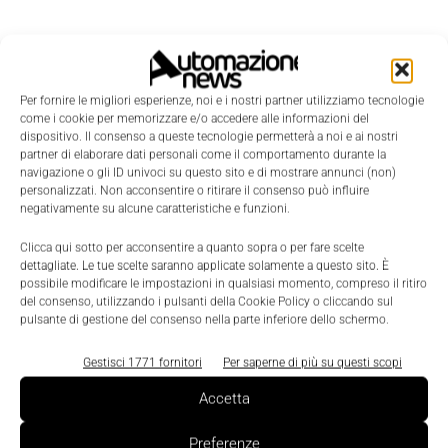
Per fornire le migliori esperienze, noi e i nostri partner utilizziamo tecnologie
come i cookie per memorizzare e/o accedere alle informazioni del
dispositivo. Il consenso a queste tecnologie permetterà a noi e ai nostri
partner di elaborare dati personali come il comportamento durante la
navigazione o gli ID univoci su questo sito e di mostrare annunci (non)
personalizzati. Non acconsentire o ritirare il consenso può influire
negativamente su alcune caratteristiche e funzioni.
Clicca qui sotto per acconsentire a quanto sopra o per fare scelte
dettagliate. Le tue scelte saranno applicate solamente a questo sito. È
possibile modificare le impostazioni in qualsiasi momento, compreso il ritiro
del consenso, utilizzando i pulsanti della Cookie Policy o cliccando sul
LEGGI LA RIVISTA ⇢
pulsante di gestione del consenso nella parte inferiore dello schermo.
Gestisci 1771 fornitori
Per saperne di più su questi scopi
Accetta
Preferenze