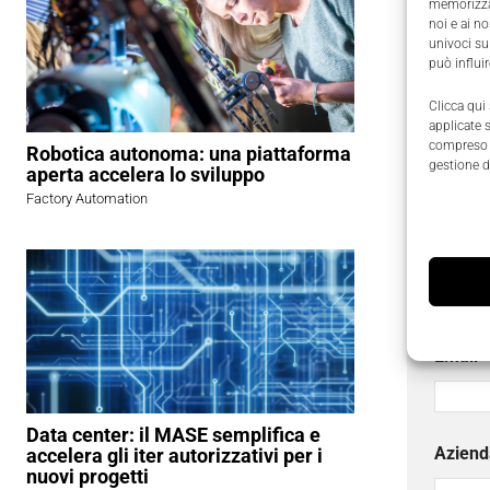
memorizzar
noi e ai n
univoci su
gestire t
può influi
Porte Ethe
Clicca qui
cambio p
applicate 
compreso i
Robotica autonoma: una piattaforma
gestione d
aperta accelera lo sviluppo
Factory Automation
Richied
I campi
Nome
Email
*
Data center: il MASE semplifica e
Aziend
accelera gli iter autorizzativi per i
nuovi progetti