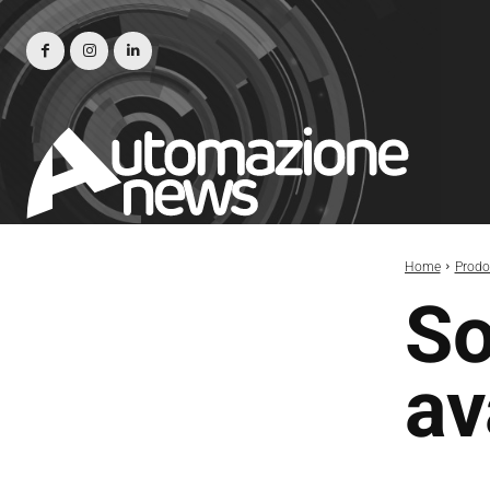
Home
Prodot
So
av