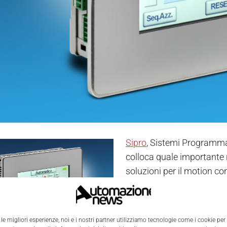
Sipro
, Sistemi Programmab
colloca quale importante r
soluzioni per il motion con
l’affidabilità e la qualità 
anni, dai vari clienti. Cl
fornitore ma un partner ca
 le migliori esperienze, noi e i nostri partner utilizziamo tecnologie come i cookie per