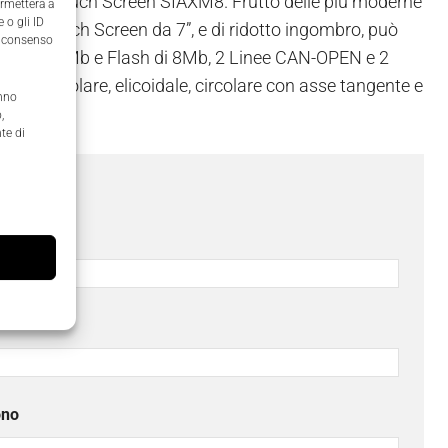
umerico Touch Screen SIAXM8. Frutto delle più moderne
ermetterà a
 o gli ID
 LCD Touch Screen da 7”, e di ridotto ingombro, può
il consenso
tente di 64 Mb e Flash di 8Mb, 2 Linee CAN-OPEN e 2
are, circolare, elicoidale, circolare con asse tangente e
anno
,
te di
ome
*
ono