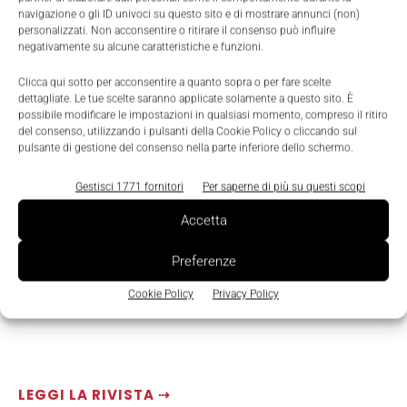
navigazione o gli ID univoci su questo sito e di mostrare annunci (non)
suite dedicate a Building e Industry.
personalizzati. Non acconsentire o ritirare il consenso può influire
negativamente su alcune caratteristiche e funzioni.
Clicca qui sotto per acconsentire a quanto sopra o per fare scelte
dettagliate. Le tue scelte saranno applicate solamente a questo sito. È
possibile modificare le impostazioni in qualsiasi momento, compreso il ritiro
del consenso, utilizzando i pulsanti della Cookie Policy o cliccando sul
pulsante di gestione del consenso nella parte inferiore dello schermo.
Gestisci 1771 fornitori
Per saperne di più su questi scopi
Accetta
Preferenze
Cookie Policy
Privacy Policy
LEGGI LA RIVISTA ⇢