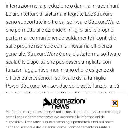
interruzioni nella produzione o danni ai macchinari.
Le architetture di sistema integrate EcoStruxure
sono supportate inoltre dal software StruxureWare,
che permette alle aziende di migliorare le proprie
performance mantenendo saldamente il controllo
sulle proprie risorse e con la massima efficienza
generale. StruxureWare è una piattaforma software
scalabile e aperta, che può essere ampliata con
funzioni aggiuntive man mano che le esigenze di
efficienza crescono. Il software della famiglia
PowerStruxure fornisce due delle sette funzionalità
fondamentali di StruxureWare: 'Power Availability',
per controllare in tempo reale e sul terreno le facility,
ed 'Energy Management', per ottimizzare tutte le
Per fornire le migliori esperienze, noi e i nostri partner utilizziamo tecnologie
fonti di energia anche in più siti operativi. Nel corso
come i cookie per memorizzare e/o accedere alle informazioni del
dispositivo. Il consenso a queste tecnologie permetterà a noi e ai nostri
del 2012 saranno introdotte sul mercato altre due
partner di elaborare dati personali come il comportamento durante la