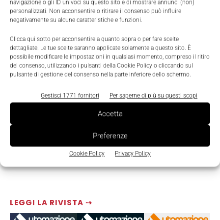
navigazione o gli ID univoci su questo sito e di mostrare annunci (non)
TAGS
Universal Robots
UR5
personalizzati. Non acconsentire o ritirare il consenso può influire
negativamente su alcune caratteristiche e funzioni.
Clicca qui sotto per acconsentire a quanto sopra o per fare scelte
dettagliate. Le tue scelte saranno applicate solamente a questo sito. È
possibile modificare le impostazioni in qualsiasi momento, compreso il ritiro
del consenso, utilizzando i pulsanti della Cookie Policy o cliccando sul
pulsante di gestione del consenso nella parte inferiore dello schermo.
Gestisci 1771 fornitori
Per saperne di più su questi scopi
Accetta
Preferenze
Cookie Policy
Privacy Policy
LEGGI LA RIVISTA ⇢