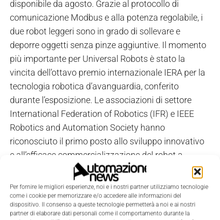
disponibile da agosto. Grazie al protocollo di
comunicazione Modbus e alla potenza regolabile, i
due robot leggeri sono in grado di sollevare e
deporre oggetti senza pinze aggiuntive. Il momento
più importante per Universal Robots è stato la
vincita dell’ottavo premio internazionale IERA per la
tecnologia robotica d’avanguardia, conferito
durante l’esposizione.
Le associazioni di settore
International Federation of Robotics (IFR) e IEEE
Robotics and Automation Society hanno
riconosciuto il primo posto allo sviluppo innovativo
e all’efficace commercializzazione del robot a
braccio snodato UR5. L’azienda si è imposta sugli
altri finalisti al premio IERA provenienti da Giappone,
Per fornire le migliori esperienze, noi e i nostri partner utilizziamo tecnologie
USA, Germania e Inghilterra.
come i cookie per memorizzare e/o accedere alle informazioni del
dispositivo. Il consenso a queste tecnologie permetterà a noi e ai nostri
partner di elaborare dati personali come il comportamento durante la