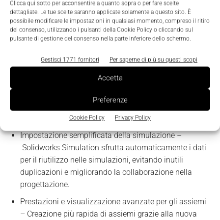
Clicca qui sotto per acconsentire a quanto sopra o per fare scelte
possono preventivare il costo delle parti più
dettagliate. Le tue scelte saranno applicate solamente a questo sito. È
velocemente e impostando meno parametri, quindi
possibile modificare le impostazioni in qualsiasi momento, compreso il ritiro
del consenso, utilizzando i pulsanti della Cookie Policy o cliccando sul
condividere i dati in maniera più efficiente con tutta la
pulsante di gestione del consenso nella parte inferiore dello schermo.
filiera. Per esempio, i dati essenziali di un assieme per
lo sviluppo di un prodotto possono essere esportati in
Gestisci 1771 fornitori
Per saperne di più su questi scopi
Microsoft Excel per una condivisione più semplice con
Accetta
altri reparti, come la produzione e l’ufficio acquisti.
Preferenze
Visualizzazione potenziata
Cookie Policy
Privacy Policy
Impostazione semplificata della simulazione –
Solidworks Simulation sfrutta automaticamente i dati
per il riutilizzo nelle simulazioni, evitando inutili
duplicazioni e migliorando la collaborazione nella
progettazione.
Prestazioni e visualizzazione avanzate per gli assiemi
– Creazione più rapida di assiemi grazie alla nuova