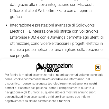
dati grazie alla nuova integrazione con Microsoft
Office e al client Web ottimizzato con anteprima
grafica
Integrazione e prestazioni avanzate di Solidworks
Electrical –L’integrazione più stretta con SolidWorks
Enterprise PDM e con eDrawings permette agli utenti di
ottimizzare, condividere e tracciare i progetti elettrici in
maniera più semplice, per una migliore collaborazione
sui progetti.
Maggiore produttivita
Per fornire le migliori esperienze, noi e i nostri partner utilizziamo tecnologie
come i cookie per memorizzare e/o accedere alle informazioni del
Comunicazione e collaborazione in fase di
dispositivo. Il consenso a queste tecnologie permetterà a noi e ai nostri
progettazione – Con il nuovo supporto per i dispositivi
partner di elaborare dati personali come il comportamento durante la
navigazione o gli ID univoci su questo sito e di mostrare annunci (non)
Android, gli utenti mobili possono estendere la
personalizzati. Non acconsentire o ritirare il consenso può influire
visualizzazione oltre i dispositivi iOS.
negativamente su alcune caratteristiche e funzioni.
Report e stime di costo semplificati – Gli utenti