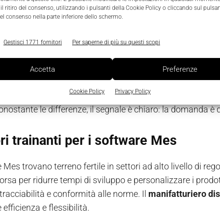
l ritiro del consenso, utilizzando i pulsanti della Cookie Policy o cliccando sul pulsan
el consenso nella parte inferiore dello schermo.
stime, un'unica direzione
Gestisci 1771 fornitori
Per saperne di più su questi scopi
MarketsandMarkets
, il comparto passerà da 15,95 miliardi
0,1%. Altri analisti confermano la crescita, con variazioni n
Accetta
Preferenze
 29,88 miliardi entro il 2030 (cagr 10,8%);
Delvens
prevede 
Cookie Policy
Privacy Policy
uture Market Insights
è ancora più ottimista, stimando 23,2
onostante le differenze, il segnale è chiaro: la domanda è
ori trainanti per i software Mes
 Mes trovano terreno fertile in settori ad alto livello di r
orsa per ridurre tempi di sviluppo e personalizzare i prodott
tracciabilità e conformità alle norme. Il
manifatturiero di
 efficienza e flessibilità.