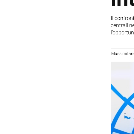
Il confro
centrali n
l’opportun
Massimilian