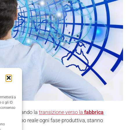
ermetterà a
 o gli ID
il consenso
a accelerando la
transizione verso la
fabbrica
zare in tempo reale ogni fase produttiva, stanno
anno
,