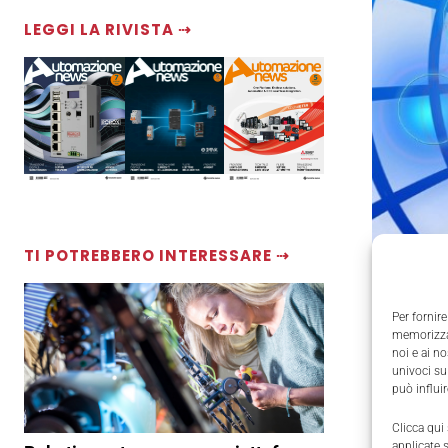
LEGGI LA RIVISTA ⇢
TI POTREBBERO INTERESSARE ⇢
Per fornire
memorizzar
noi e ai n
univoci su
Il mercat
può influi
intellige
Clicca qui
diventando
applicate 