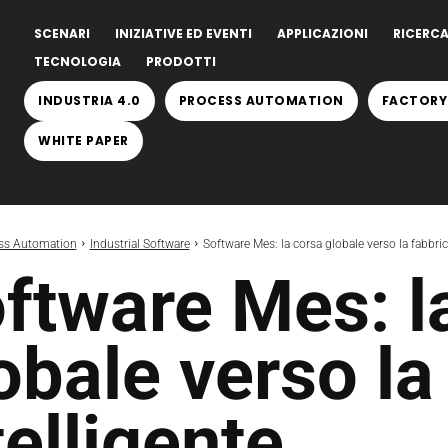
SCENARI
INIZIATIVE ED EVENTI
APPLICAZIONI
RICERCA
TECNOLOGIA
PRODOTTI
INDUSTRIA 4.0
PROCESS AUTOMATION
FACTORY
WHITE PAPER
ss Automation
Industrial Software
Software Mes: la corsa globale verso la fabbric
ftware Mes: l
obale verso la
telligente