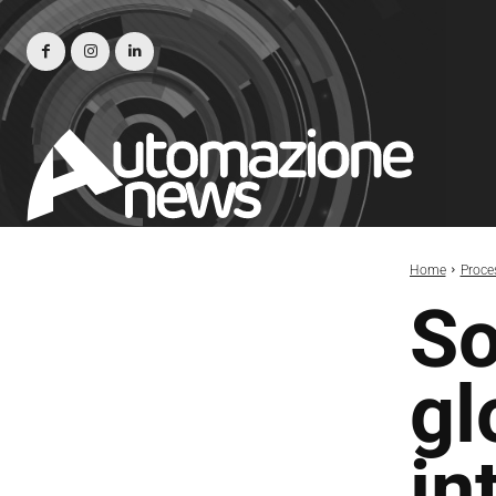
Home
Proce
So
gl
in