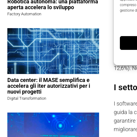
Robotica autonoma: una piattaforma
compreso i
aperta accelera lo sviluppo
gestione d
Factory Automation
Tante 
Secondo
cagr del 1
nel 2023 e
10,8%);
F
12,6%). N
Data center: il MASE semplifica e
I sett
accelera gli iter autorizzativi per i
nuovi progetti
Digital Transformation
I software
guida la c
garantire 
migliorare