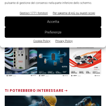
pulsante di gestione del consenso nella parte inferiore dello schermo.
Gestisci 1771 fornitori
Per saperne di più su questi scopi
Accetta
LEGGI LA RIVISTA ⇢
Preferenze
Cookie Policy
Privacy Policy
TI POTREBBERO INTERESSARE ⇢