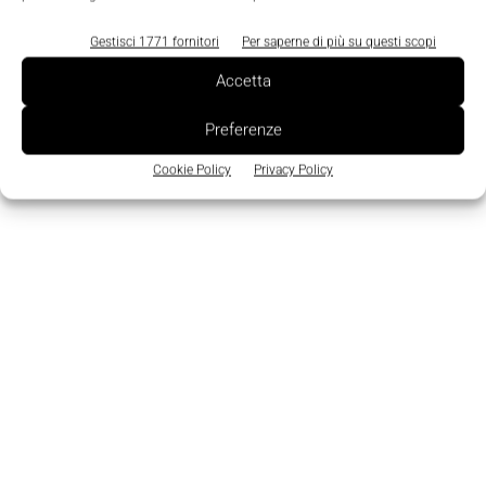
altre caratteristiche Via Amos-3001 mette a
Gestisci 1771 fornitori
Per saperne di più su questi scopi
disposizione 4 porte Usb 2.0, una porta Gpio, una
Accetta
porta Com, Watchdog Timer programmabile e gli
indicatori Led di sistema per l'alimentazione e
Preferenze
l'attività Hdd.
Cookie Policy
Privacy Policy