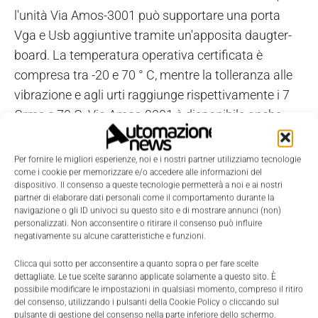
l'unità Via Amos-3001 può supportare una porta
Vga e Usb aggiuntive tramite un'apposita daugter-
board. La temperatura operativa certificata è
compresa tra -20 e 70 ° C, mentre la tolleranza alle
vibrazione e agli urti raggiunge rispettivamente i 7
Grms e 70 G. Via Amos-3001 è disponibile anche
con la scheda Via Epia-P720, dotata di processore
fanless Via Eden Ulv da 1 GHz. Per quanto riguarda
Per fornire le migliori esperienze, noi e i nostri partner utilizziamo tecnologie
le possibilità di storage, Via Amos-3001 dispone di
come i cookie per memorizzare e/o accedere alle informazioni del
dispositivo. Il consenso a queste tecnologie permetterà a noi e ai nostri
interfaccia Ide a 44-pin per unità drive Disk on
partner di elaborare dati personali come il comportamento durante la
navigazione o gli ID univoci su questo sito e di mostrare annunci (non)
Module Flash, a cui è possibile aggiungere uno
personalizzati. Non acconsentire o ritirare il consenso può influire
chassis di espansione opzionale con sotto-sistema
negativamente su alcune caratteristiche e funzioni.
di memorizzazione per il supporto a drive S-Ata
Clicca qui sotto per acconsentire a quanto sopra o per fare scelte
standard da 2.5". Un connettore RJ45 incorporato
dettagliate. Le tue scelte saranno applicate solamente a questo sito. È
possibile modificare le impostazioni in qualsiasi momento, compreso il ritiro
consente il collegamento di rete Gigabit mentre il
del consenso, utilizzando i pulsanti della Cookie Policy o cliccando sul
codec Via VT1708B offre il supporto audio HD. Tra le
pulsante di gestione del consenso nella parte inferiore dello schermo.