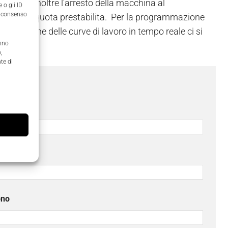
omanda inoltre l'arresto della macchina al
 o gli ID
il consenso
/o di una quota prestabilita. Per la programmazione
isualizzione delle curve di lavoro in tempo reale ci si
anno
,
te di
ome
*
ono