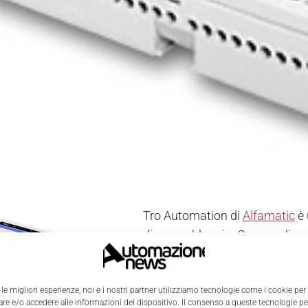
Tro Automation di
Alfamatic
è 
di assemblaggio. Capace di co
Automation si presenta in forma
un armadio elettrico. Interfacc
 le migliori esperienze, noi e i nostri partner utilizziamo tecnologie come i cookie per
di forza, controlla il contenime
e e/o accedere alle informazioni del dispositivo. Il consenso a queste tecnologie p