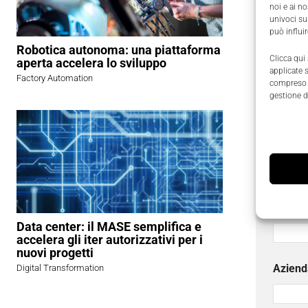
noi e ai n
univoci su
può influi
Robotica autonoma: una piattaforma
Clicca qui
avvale di
aperta accelera lo sviluppo
applicate 
Factory Automation
compreso i
gestione d
Richied
I campi
Nome
Email
*
Data center: il MASE semplifica e
accelera gli iter autorizzativi per i
nuovi progetti
Aziend
Digital Transformation