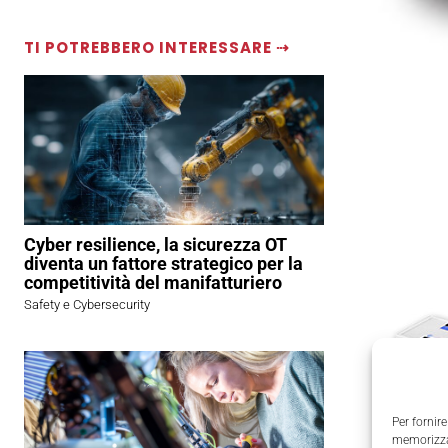
TI POTREBBERO INTERESSARE ⇢
Cyber resilience, la sicurezza OT
diventa un fattore strategico per la
competitività del manifatturiero
Safety e Cybersecurity
Per fornire
memorizzar