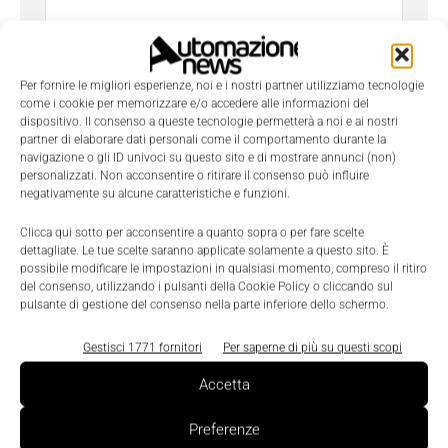
Per fornire le migliori esperienze, noi e i nostri partner utilizziamo tecnologie
come i cookie per memorizzare e/o accedere alle informazioni del
dispositivo. Il consenso a queste tecnologie permetterà a noi e ai nostri
Ho letto e compreso l'
Informativa sulla Privacy
e
partner di elaborare dati personali come il comportamento durante la
do il consenso al trattamento dei dati da parte di
navigazione o gli ID univoci su questo sito e di mostrare annunci (non)
personalizzati. Non acconsentire o ritirare il consenso può influire
Tecniche Nuove
negativamente su alcune caratteristiche e funzioni.
Clicca qui sotto per acconsentire a quanto sopra o per fare scelte
dettagliate. Le tue scelte saranno applicate solamente a questo sito. È
possibile modificare le impostazioni in qualsiasi momento, compreso il ritiro
del consenso, utilizzando i pulsanti della Cookie Policy o cliccando sul
pulsante di gestione del consenso nella parte inferiore dello schermo.
TAGS
AGV
Ciem-Mada
FIAT
Sew Eurodrive
Gestisci 1771 fornitori
Per saperne di più su questi scopi
Accetta
Preferenze