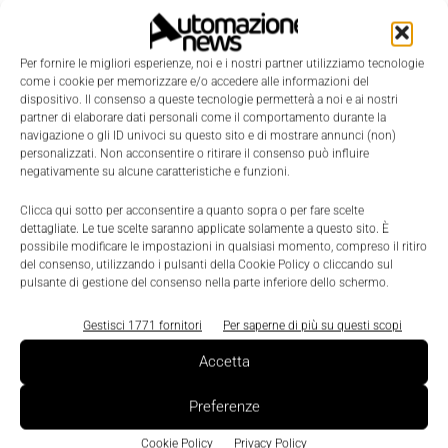
Per fornire le migliori esperienze, noi e i nostri partner utilizziamo tecnologie
come i cookie per memorizzare e/o accedere alle informazioni del
dispositivo. Il consenso a queste tecnologie permetterà a noi e ai nostri
partner di elaborare dati personali come il comportamento durante la
navigazione o gli ID univoci su questo sito e di mostrare annunci (non)
personalizzati. Non acconsentire o ritirare il consenso può influire
negativamente su alcune caratteristiche e funzioni.
Clicca qui sotto per acconsentire a quanto sopra o per fare scelte
LEGGI LA RIVISTA ⇢
dettagliate. Le tue scelte saranno applicate solamente a questo sito. È
possibile modificare le impostazioni in qualsiasi momento, compreso il ritiro
del consenso, utilizzando i pulsanti della Cookie Policy o cliccando sul
pulsante di gestione del consenso nella parte inferiore dello schermo.
Gestisci 1771 fornitori
Per saperne di più su questi scopi
Accetta
Preferenze
Cookie Policy
Privacy Policy