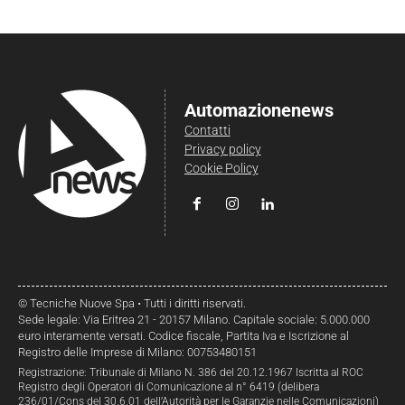
Automazionenews
Contatti
Privacy policy
Cookie Policy
© Tecniche Nuove Spa • Tutti i diritti riservati.
Sede legale: Via Eritrea 21 - 20157 Milano. Capitale sociale: 5.000.000
euro interamente versati. Codice fiscale, Partita Iva e Iscrizione al
Registro delle Imprese di Milano: 00753480151
Registrazione: Tribunale di Milano N. 386 del 20.12.1967 Iscritta al ROC
Registro degli Operatori di Comunicazione al n° 6419 (delibera
236/01/Cons del 30.6.01 dell’Autorità per le Garanzie nelle Comunicazioni)