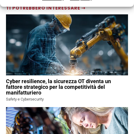
TI POTREBBERO INTERESSARE ⇢
Cyber resilience, la sicurezza OT diventa un
fattore strategico per la competitività del
manifatturiero
Safety e Cybersecurity