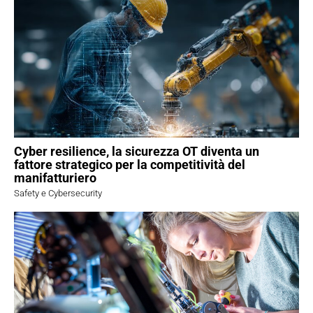
Cyber resilience, la sicurezza OT diventa un
fattore strategico per la competitività del
manifatturiero
Safety e Cybersecurity