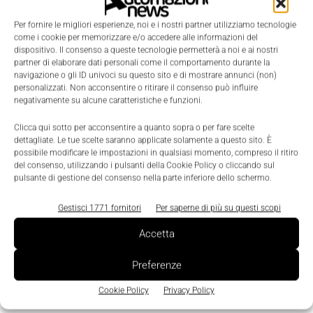
Londra offre agli esperti di Siemens e ai
professionisti esterni una piattaforma per condurre
Per fornire le migliori esperienze, noi e i nostri partner utilizziamo tecnologie
come i cookie per memorizzare e/o accedere alle informazioni del
ricerche e scambiare idee. Due centri più piccoli
dispositivo. Il consenso a queste tecnologie permetterà a noi e ai nostri
saranno costruiti nei prossimi anni nelle città di
partner di elaborare dati personali come il comportamento durante la
navigazione o gli ID univoci su questo sito e di mostrare annunci (non)
Shanghai e Washington.
personalizzati. Non acconsentire o ritirare il consenso può influire
negativamente su alcune caratteristiche e funzioni.
Il Crystal si trova nel Borough di Newham, negli
storici Royal Victoria Docks e sarà aperto al
Clicca qui sotto per acconsentire a quanto sopra o per fare scelte
dettagliate. Le tue scelte saranno applicate solamente a questo sito. È
pubblico il prossimo 29 settembre.
possibile modificare le impostazioni in qualsiasi momento, compreso il ritiro
del consenso, utilizzando i pulsanti della Cookie Policy o cliccando sul
pulsante di gestione del consenso nella parte inferiore dello schermo.
Gestisci 1771 fornitori
Per saperne di più su questi scopi
Accetta
Preferenze
Cookie Policy
Privacy Policy