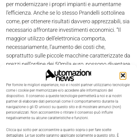
per modernizzare i propri impianti e aumentarne
l’efficienza. Anche se lo stesso Prandelli sottolinea
come, per ottenere risultati davvero apprezzabili, sia
necessario affrontare investimenti economici. “Il
maggior utilizzo dell’elettronica comporta,
necessariamente, l’aumento dei costi che,
soprattutto sulle piccole macchine caratterizzate da
prezzi nell’ordine dei 50mila euro, possono diventare
percentualmente significativi. Per aumentare la
competitività, però, è oggi fondamentale cambiare
Per fornire le migliori esperienze, noi e i nostri partner utilizziamo tecnologie
radicalmente la mentalità degli imprenditori”.
come i cookie per memorizzare e/o accedere alle informazioni del
dispositivo. Il consenso a queste tecnologie permetterà a noi e ai nostri
Un processo di cambiamento che richiede tempi
partner di elaborare dati personali come il comportamento durante la
lunghi e che Prandelli sta cercando di guidare
navigazione o gli ID univoci su questo sito e di mostrare annunci (non)
personalizzati. Non acconsentire o ritirare il consenso può influire
attraverso una serie di incontri diretti con i propri
negativamente su alcune caratteristiche e funzioni.
clienti: “È difficile spiegare i vantaggi offerti
Clicca qui sotto per acconsentire a quanto sopra o per fare scelte
dall’elettronica, non solo per quanto riguarda la
dettagliate. Le tue scelte saranno applicate solamente a questo sito. È