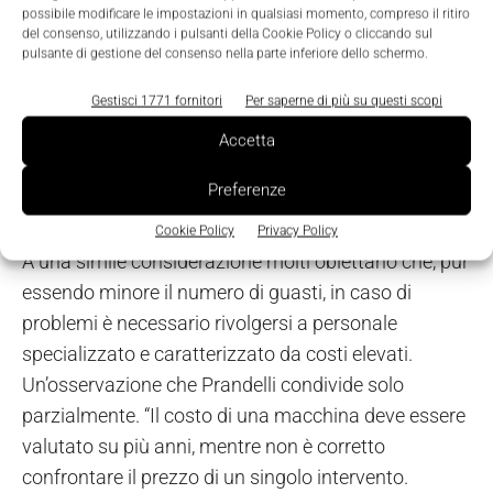
sicurezza, ma anche l’incremento della produttività.
possibile modificare le impostazioni in qualsiasi momento, compreso il ritiro
del consenso, utilizzando i pulsanti della Cookie Policy o cliccando sul
Certo i costi iniziali risultano maggiori, ma non
pulsante di gestione del consenso nella parte inferiore dello schermo.
possiamo dimenticare che, a differenza della
Gestisci 1771 fornitori
Per saperne di più su questi scopi
componentistica meccanica, l’elettronica non è
soggetta ad usura e, quindi, le caratteristiche di
Accetta
prevenzione dei pericoli rimangono invariate nel
Preferenze
tempo. Anche il numero di guasti risulta
sensibilmente minore”.
Cookie Policy
Privacy Policy
A una simile considerazione molti obiettano che, pur
essendo minore il numero di guasti, in caso di
problemi è necessario rivolgersi a personale
specializzato e caratterizzato da costi elevati.
Un’osservazione che Prandelli condivide solo
parzialmente. “Il costo di una macchina deve essere
valutato su più anni, mentre non è corretto
confrontare il prezzo di un singolo intervento.