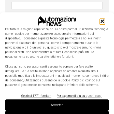
Azienda
Per fornire le migliori esperienze, noi e i nostri partner utilizziamo tecnologie
come i cookie per memorizzare e/o accedere alle informazioni del
dispositivo. Il consenso a queste tecnologie permetterà a noi e ai nostri
Telefono
partner di elaborare dati personali come il comportamento durante la
navigazione o gli ID univoci su questo sito e di mostrare annunci (non)
personalizzati. Non acconsentire o ritirare il consenso può influire
negativamente su alcune caratteristiche e funzioni.
Oggetto
Clicca qui sotto per acconsentire a quanto sopra o per fare scelte
dettagliate. Le tue scelte saranno applicate solamente a questo sito. È
possibile modificare le impostazioni in qualsiasi momento, compreso il ritiro
del consenso, utilizzando i pulsanti della Cookie Policy o cliccando sul
pulsante di gestione del consenso nella parte inferiore dello schermo.
Messaggio
*
Gestisci 1771 fornitori
Per saperne di più su questi scopi
Accetta