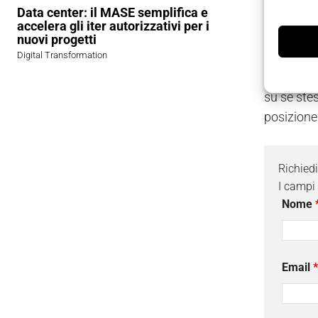
Data center: il MASE semplifica e
nastro mol
accelera gli iter autorizzativi per i
tecnologi
nuovi progetti
deviato a
Digital Transformation
all’altra 
su se ste
posizione
Richied
I campi
Nome
Email
*