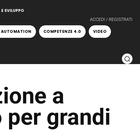
 E SVILUPPO
ACCEDI / REGISTRATI
 AUTOMATION
COMPETENZE 4.0
VIDEO
zione a
 per grandi