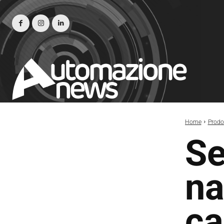
Home
Prodot
Se
na
ca