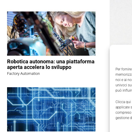
Robotica autonoma: una piattaforma
ASM
arri
aperta accelera lo sviluppo
Per fornire
robusto se
Factory Automation
memorizzar
noi e ai n
tecnologi
univoci su
campi di 
può influi
quelle app
Clicca qui
richiesti 
applicate 
compreso i
convenzion
gestione d
possono us
posizione 