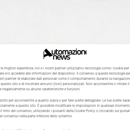
cchisce la sua innovativa famiglia di prodotti Positape con
 le migliori esperienze, noi e i nostri partner utilizziamo tecnologie come i cookie per
nsore di posizione, il WB25. Con una corsa fino a 25 metri 
e e/o accedere alle informazioni del dispositivo. Il consenso a queste tecnologie p
ostri partner di elaborare dati personali come il comportamento durante la navigazione
a a nastro è disponibile anche per applicazioni pesanti co
 questo sito e di mostrare annunci (non) personalizzati. Non acconsentire o ritirare 
misura. La famiglia Positape è stata progettata, in partic
re negativamente su alcune caratteristiche e funzioni.
licazioni, dove è necessario l’utilizzo di pulegge e per le q
 sotto per acconsentire a quanto sopra o per fare scelte dettagliate. Le tue scelte sar
profili molto compatti per ragioni di spazio.
I sensori di pos
solamente a questo sito. È possibile modificare le impostazioni in qualsiasi momento
l ritiro del consenso, utilizzando i pulsanti della Cookie Policy o cliccando sul pulsan
ali che funzionano con il filo se puleggiati non sono ideal
el consenso nella parte inferiore dello schermo.
urare a causa dell’elevato attrito interno. I sensori di
Positape utilizzano, infatti, un nastro per la misura invece de