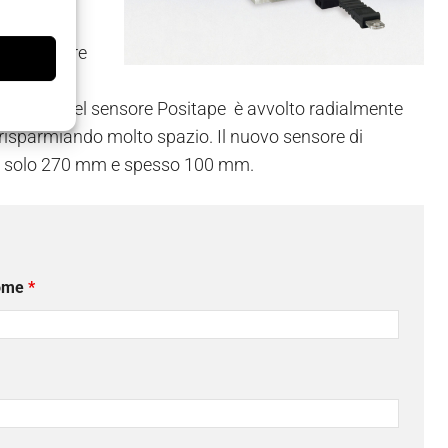
ta
o può essere
a l’una
inossidabile del sensore Positape è avvolto radialmente
 risparmiando molto spazio. Il nuovo sensore di
go solo 270 mm e spesso 100 mm.
ome
*