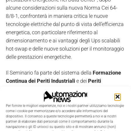
alcune considerazioni sulla nuova Norma Cei 64-
8/8-1, confronterà in maniera critica le nuove
tecnologie elettriche dal punto di vista dell’efficienza
energetica, con particolare riferimento al
dimensionamento e ai vantaggi degli Ups scalabili
hot-swap e delle nuove soluzioni per il monitoraggio
delle prestazioni energetiche.
Il Seminario fa parte del sistema della
Formazione
Continua dei
Periti Industriali
e dei
Periti
Industriali Laureati
e dà diritto all’attribuzione di n.
3
Cfp
.La partecipazione è gratuita previa iscrizione
obbligatoria fino ad esaurimento posti.
Per fornire le migliori esperienze, noi e i nostri partner utilizziamo tecnologie
come i cookie per memorizzare e/o accedere alle informazioni del
dispositivo. Il consenso a queste tecnologie permetterà a noi e ai nostri
partner di elaborare dati personali come il comportamento durante la
TAGS
CEI
Data Center
industriale
Medicale
Seminario
navigazione o gli ID univoci su questo sito e di mostrare annunci (non)