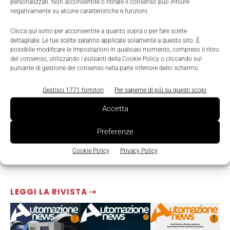
personalizzati. Non acconsentire o ritirare il consenso può influire
negativamente su alcune caratteristiche e funzioni.
Clicca qui sotto per acconsentire a quanto sopra o per fare scelte
dettagliate. Le tue scelte saranno applicate solamente a questo sito. È
possibile modificare le impostazioni in qualsiasi momento, compreso il ritiro
del consenso, utilizzando i pulsanti della Cookie Policy o cliccando sul
pulsante di gestione del consenso nella parte inferiore dello schermo.
Gestisci 1771 fornitori
Per saperne di più su questi scopi
Accetta
Preferenze
Cookie Policy
Privacy Policy
LEGGI LA RIVISTA ⇢