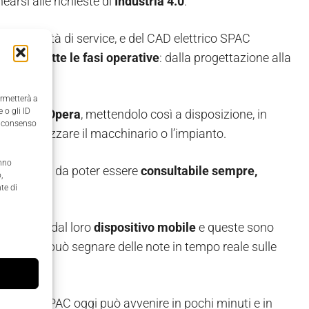
arsi alle richieste di
Industria 4.0
.
elle attività di service, e del CAD elettrico SPAC
n cloud tutte le fasi operative
: dalla progettazione alla
’impianto.
ermetterà a
 o gli ID
 cloud di Opera
, mettendolo così a disposizione, in
il consenso
no a realizzare il macchinario o l’impianto.
anno
et in modo da poter essere
consultabile sempre,
,
te di
ettamente dal loro
dispositivo mobile
e queste sono
a sua volta può segnare delle note in tempo reale sulle
 cloud.
a Opera4SPAC oggi può avvenire in pochi minuti e in