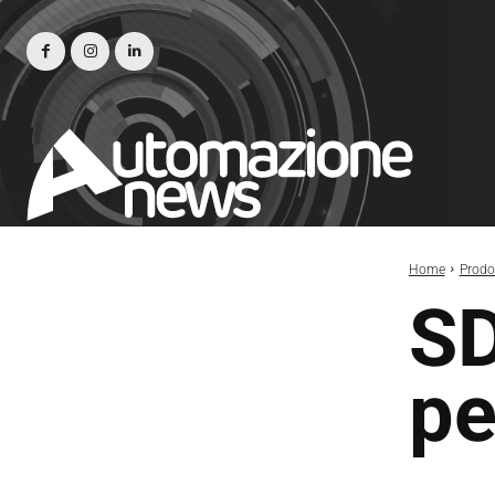
Home
Prodot
SD
pe