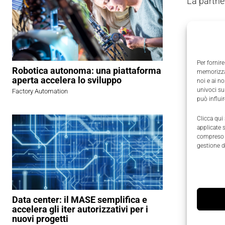
La partner
Dall’integ
Automazio
costruzion
Per fornire
Robotica autonoma: una piattaforma
memorizzar
aperta accelera lo sviluppo
noi e ai n
Opera4SPA
univoci su
Factory Automation
modo inter
può influi
Clicca qui
Lo schema
applicate 
anche da 
compreso i
gestione d
Gli opera
immediatam
tavole de
Data center: il MASE semplifica e
accelera gli iter autorizzativi per i
nuovi progetti
Questa
i