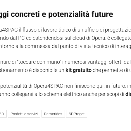
gi concreti e potenzialità future
4SPAC il flusso di lavoro tipico di un ufficio di progettaz
endo dal PC ed estendendosi sul cloud di Opera, è collegato
ntorno alla commessa dal punto di vista tecnico di intera
tire di “toccare con mano” i numerosi vantaggi offerti dalla
abbonamento è disponibile un
kit gratuito
che permette di 
 potenzialità di Opera4SPAC non finiscono qui: in futuro, i
anno collegarsi allo schema elettrico anche per scopi di
di
AD
Prodotti e servizi
Remorides
SDProget