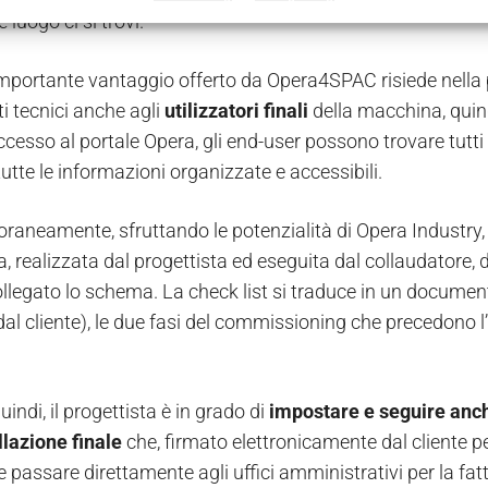
luogo ci si trovi.
mportante vantaggio offerto da Opera4SPAC risiede nella pos
 tecnici anche agli
utilizzatori finali
della macchina, quindi
cesso al portale Opera, gli end-user possono trovare tutti
utte le informazioni organizzate e accessibili.
aneamente, sfruttando le potenzialità di Opera Industry, 
a, realizzata dal progettista ed eseguita dal collaudatore,
llegato lo schema. La check list si traduce in un documento
dal cliente), le due fasi del commissioning che precedono l
uindi, il progettista è in grado di
impostare e seguire anche 
llazione finale
che, firmato elettronicamente dal cliente pe
 passare direttamente agli uffici amministrativi per la fat