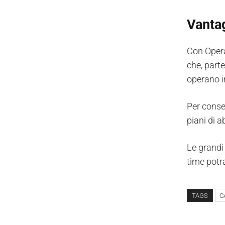
Vantag
Con Opera
che, part
operano i
Per consen
piani di 
Le grandi
time potr
TAGS
C