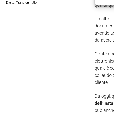
Digital Transformation
qualunque 
Un altro i
documenti
avendo ac
da avere t
Contempor
elettronic
quale è co
collaudo 
cliente.
Da oggi, q
dell’insta
può anche