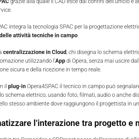
PAC
grazie alla quale il CAD esce dai confini dell'ufficio e a
rvice.
C integra la tecnologia SPAC per la progettazione elettric
delle attività tecniche in campo
.
la
centralizzazione in Cloud
, chi disegna lo schema elettr
mazione utilizzando l'
App
di Opera, senza mai uscire dal
one sicura e della ricezione in tempo reale.
n il
plug-in
Opera4SPAC il tecnico in campo può segnalare 
llo schema elettrico, usando foto, filmati, audio o anche 
ello stesso ambiente dove raggiungono il progettista in un 
tizzare l’interazione tra progetto e