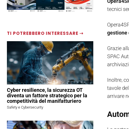
Opera4S
tecnici se
Opera4SPA
gestione 
TI POTREBBERO INTERESSARE ⇢
Grazie al
SPAC Auto
archiviazi
Inoltre, co
tavole de
Cyber resilience, la sicurezza OT
diventa un fattore strategico per la
arrivare n
competitività del manifatturiero
Safety e Cybersecurity
Automa