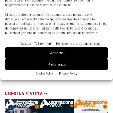
personalizzati. Non acconsentire o ritirare il consenso può influire
negativamente su alcune caratteristiche e funzioni.
Clicca qui sotto per acconsentire a quanto sopra o per fare scelte
dettagliate. Le tue scelte saranno applicate solamente a questo sito. È
possibile modificare le impostazioni in qualsiasi momento, compreso il ritiro
del consenso, utilizzando i pulsanti della Cookie Policy o cliccando sul
pulsante di gestione del consenso nella parte inferiore dello schermo.
Gestisci 1771 fornitori
Per saperne di più su questi scopi
Accetta
Preferenze
Cookie Policy
Privacy Policy
LEGGI LA RIVISTA ⇢