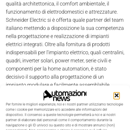
qualità architettonica, il comfort ambientale, il
funzionamento di elettrodomestici e attrezzature.
Schneider Electric si è offerta quale partner del team
italiano mettendo a disposizione la sua competenza
nella progettazione e realizzazione di impianti
elettrici integrati. Oltre alla fornitura di prodotti
indispensabili per l'impianto elettrico, quali centralini,
quadri, inverter solari, power meter, serie civili e
componenti per la home automation, è stato
decisivo il supporto alla progettazione di un
impianto modulare e facilmente assemblabile.
Infatti, la casa è stata realizzata con l'intento di
essere facilmente smontabile e in grado di
Per fornire le migliori esperienze, noi e i nostri partner utilizziamo tecnologie
rispondere ad una emergenza, quale ad esempio un
come i cookie per memorizzare e/o accedere alle informazioni del
dispositivo. Il consenso a queste tecnologie permetterà a noi e ai nostri
terremoto.
partner di elaborare dati personali come il comportamento durante la
navigazione o gli ID univoci su questo sito e di mostrare annunci (non)